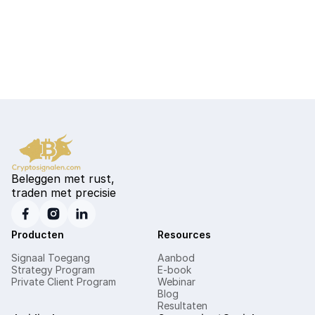
De Morele Fundamenten van Bitcoin vs Fiat –
Een Kritische Vergelijking
Read more
Beleggen met rust,
traden met precisie
Producten
Resources
Signaal Toegang
Aanbod
Strategy Program
E-book
Private Client Program
Webinar
Blog
Resultaten